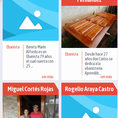
Ebanista
Benito Marín
Alfredo es un
Ebanista
Desde hace 27
Ebanista 79 años
años don Carlos se
el cual cuenta con
dedica a la
25 ...
ebanistería.
Aprendi&...
ver más
ver más
Miguel Cortés Rojas
Rogelio Araya Castro