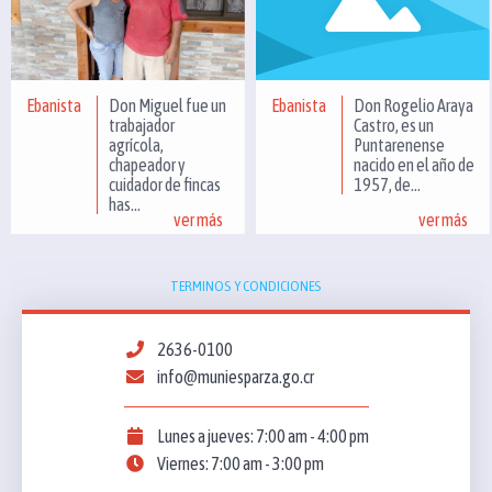
Ebanista
Don Miguel fue un
Ebanista
Don Rogelio Araya
trabajador
Castro, es un
agrícola,
Puntarenense
chapeador y
nacido en el año de
cuidador de fincas
1957, de...
has...
ver más
ver más
TERMINOS Y CONDICIONES
2636-0100
info@muniesparza.go.cr
Lunes a jueves: 7:00 am - 4:00 pm
Viernes: 7:00 am - 3:00 pm