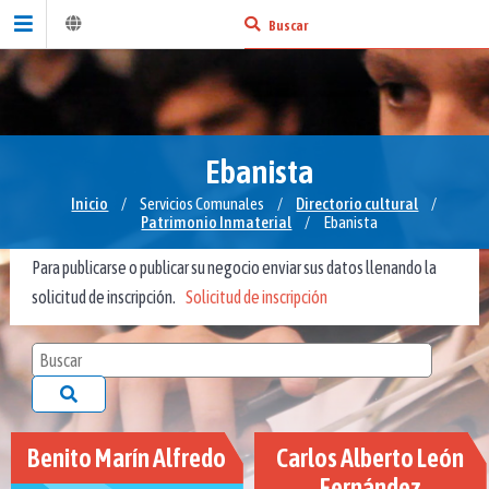
Ebanista
Inicio
/
Servicios Comunales
/
Directorio cultural
/
Patrimonio Inmaterial
/
Ebanista
Para publicarse o publicar su negocio enviar sus datos llenando la
solicitud de inscripción.
Solicitud de inscripción
Benito Marín Alfredo
Carlos Alberto León
Fernández