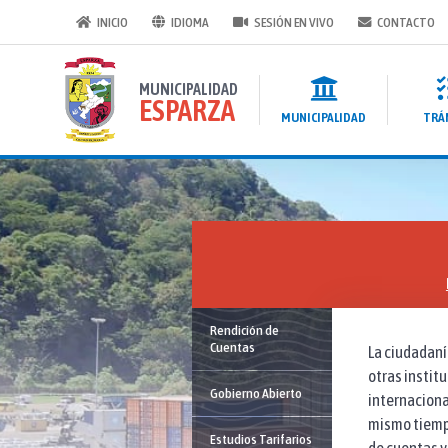
INICIO
IDIOMA
SESIÓN EN VIVO
CONTACTO
MUNICIPALIDAD
ESPARZA
MUNICIPALIDAD
TRÁ
Rendición de
Cuentas
La ciudadaní
otras instit
Gobierno Abierto
internacional
mismo tiempo
Estudios Tarifarios