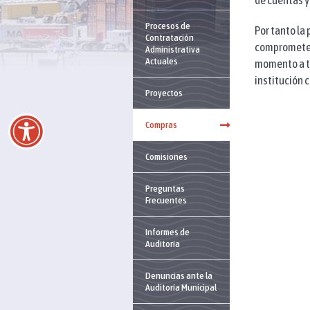
de cuentas y
Procesos de
Por tanto la
Contratación
comprometen
Administrativa
Actuales
momento a to
institución 
Proyectos
Compras
Comisiones
Preguntas
Frecuentes
Informes de
Auditoría
Denuncias ante la
Auditoría Municipal