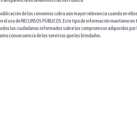
 transparencia en la Administración Pública.
 publicación de los convenios cobra aún mayor relevancia cuando en ellos
 el uso de RECURSOS PÚBLICOS. Este tipo de información mantiene en 
dos los ciudadanos informados sobre los compromisos adquiridos por 
como consecuencia de los servicios que les brindados.