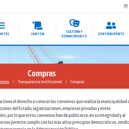
CULTURA Y
MITES
CANTÓN
CONTRIBUYENTE
ESPARCIMIENTO
Compras
Inicio
/
Transparencia Institucional
/
Compras
a tiene el derecho a conocer los convenios que realiza la municipalidad 
uciones del Estado, organizaciones, empresas privadas y entes
es, por lo que estos convenios han de publicarse, en su integridad y al
 nos permite cumplir con los más altos principios democráticos, rendi