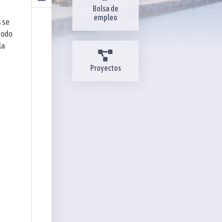
Bolsa de
empleo
 se
todo
la
Proyectos