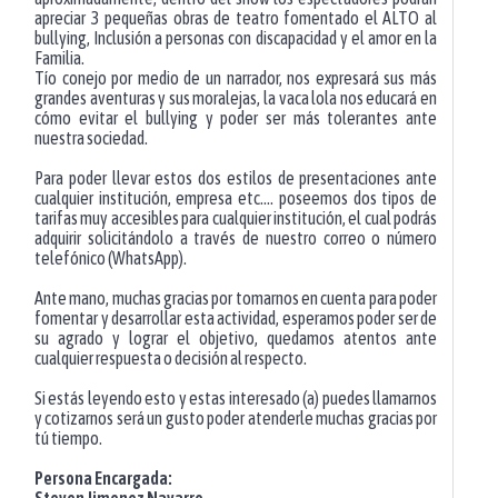
apreciar 3 pequeñas obras de teatro fomentado el ALTO al
bullying, Inclusión a personas con discapacidad y el amor en la
Familia.
Tío conejo por medio de un narrador, nos expresará sus más
grandes aventuras y sus moralejas, la vaca lola nos educará en
cómo evitar el bullying y poder ser más tolerantes ante
nuestra sociedad.
Para poder llevar estos dos estilos de presentaciones ante
cualquier institución, empresa etc.… poseemos dos tipos de
tarifas muy accesibles para cualquier institución, el cual podrás
adquirir solicitándolo a través de nuestro correo o número
telefónico (WhatsApp).
Ante mano, muchas gracias por tomarnos en cuenta para poder
fomentar y desarrollar esta actividad, esperamos poder ser de
su agrado y lograr el objetivo, quedamos atentos ante
cualquier respuesta o decisión al respecto.
Si estás leyendo esto y estas interesado (a) puedes llamarnos
y cotizarnos será un gusto poder atenderle muchas gracias por
tú tiempo.
Persona Encargada:
Steven Jimenez Navarro