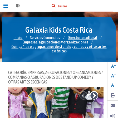
Galaxia Kids Costa Rica
Inicio
/
Servicios Comunales
/
Directorio cultural
/
Empresas, agrupaciones y organizaciones
/
Compañías o agrupaciones de stand up comedy y otras artes
escénicas
CATEGORÍA: EMPRESAS, AGRUPACIONES Y ORGANIZACIONES /
COMPAÑÍAS O AGRUPACIONES DE STAND UP COMEDY Y
OTRAS ARTES ESCÉNICAS