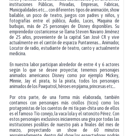
instituciones Públicas, Privadas, Empresas, Fabricas,
Municipalidades etc.… con diferentes tipos de animación, show
bailable, un poco de teatro, juegos con padres y niños, y
fotografías entre el público, Audio, Luces, Maquina de
burbujas, más de 25 personajes de Disney disponibles. Su
emprendedor costarricense se llama Steven Navarro Jiménez
de 25 años, proveniente de la capital San José CR y vive
actualmente en el cantón de esparza Puntarenas… Animador,
Locutor de radio, estudiante de teatro, canto y actualmente
medicina.
En nuestra labor participan alrededor de entre 4 y 6 actores
según lo que se desee proyectar, tenemos personajes
animados americanos Disney como por ejemplo Mickey,
Minnie, Jay el pirata, Isi la pirata, todos los personajes
animados de los Pawpatrol, héroes en pijama, princesas etc…
Por otra parte, de una forma más elaborada, también
contamos con personajes más criollos (ticos) como los
protagonistas de los cuentos de mi tía pan-chita uno de ellos
es el famoso Tío conejo, la vaca lola y el ratoncito Pérez. Con
estos personajes exclusivos iniciaremos una gira por todas las
instituciones posibles de nuestro país a finales del mes de
marzo, proyectando un show de 60 minutos
aproximadamente, dentro del show los espectadores podrán