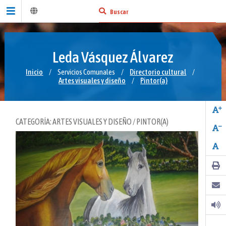
Leda Vásquez Álvarez
Inicio
/
Servicios Comunales
/
Directorio cultural
/
Artes visuales y diseño
/
Pintor(a)
CATEGORÍA: ARTES VISUALES Y DISEÑO / PINTOR(A)